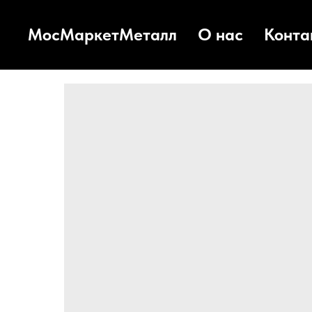
МосМаркетМеталл
О нас
Конта