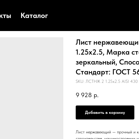
кты
Каталог
Лист нержавеющий
1.25х2.5, Марка ст
зеркальный, Спосо
Стандарт: ГОСТ 56
SKU:
ЛСТНЖ 2 1.25х2.5 AISI 430
9 928
р.
Добавить в корзину
Лист нержавеющий — прочный и к
строительстве, машиностроении 