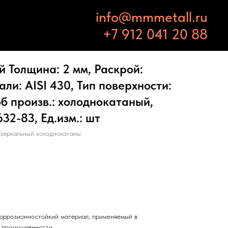
info@mmmetall.ru
+7 912 041 20 88
 Толщина: 2 мм, Раскрой:
али: AISI 430, Тип поверхности:
б произв.: холоднокатаный,
32-83, Ед.изм.: шт
 зеркальный холоднокатаны
оррозионностойкий материал, применяемый в
и промышленности.