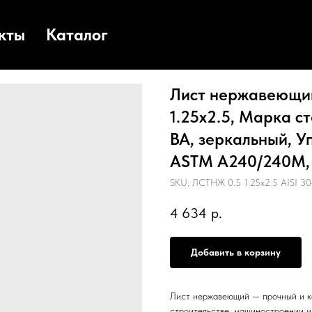
кты
Каталог
Лист нержавеющий
1.25х2.5, Марка ст
BA, зеркальный, У
ASTM А240/240М, Е
SKU:
ЛСТНЖ 0.5 1.25х2.5 AISI 30
4 634
р.
Добавить в корзину
Лист нержавеющий — прочный и к
строительстве, машиностроении 