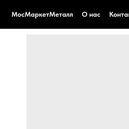
МосМаркетМеталл
О нас
Конта