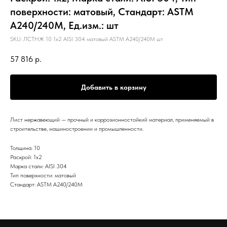
поверхности: матовый, Стандарт: ASTM
А240/240М, Ед.изм.: шт
SKU:
ЛСТНЖ 10 1х2 AISI 304 матовый ASTM А240/240М шт
57 816
р.
Добавить в корзину
Лист нержавеющий — прочный и коррозионностойкий материал, применяемый в
строительстве, машиностроении и промышленности.
Толщина: 10
Раскрой: 1х2
Марка стали: AISI 304
Тип поверхности: матовый
Стандарт: ASTM А240/240М