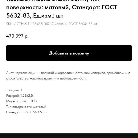
поверхности: матовый, Стандарт: ГОСТ
5632-83, Ед.изм.: шт
SKU:
ЛСТНЖ 1 1.25х2.5 08Х17 матовый ГОСТ 5632-83 шт
470 097
р.
Добавить в корзину
Лист нержавеющий — прочный и коррозионностойкий материал, применяемый в
строительстве, машиностроении и промышленности.
Толщина: 1
Раскрой: 1.25х2.5
Марка стали: 08Х17
Тип поверхности: матовый
Стандарт: ГОСТ 5632-83