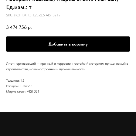
Ед.изм.: т
SKU:
ЛСТНЖ 1.5 1.25х2.5 AISI 321 т
3 474 756
р.
Добавить в корзину
Лист нержавеющий — прочный и коррозионностойкий материал, применяемый в
строительстве, машиностроении и промышленности.
Толщина: 1.5
Раскрой: 1.25х2.5
Марка стали: AISI 321