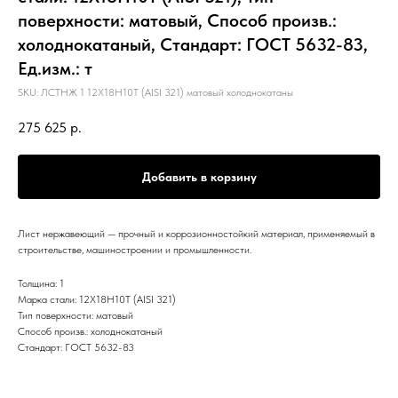
поверхности: матовый, Способ произв.:
холоднокатаный, Стандарт: ГОСТ 5632-83,
Ед.изм.: т
SKU:
ЛСТНЖ 1 12Х18Н10Т (AISI 321) матовый холоднокатаны
275 625
р.
Добавить в корзину
Лист нержавеющий — прочный и коррозионностойкий материал, применяемый в
строительстве, машиностроении и промышленности.
Толщина: 1
Марка стали: 12Х18Н10Т (AISI 321)
Тип поверхности: матовый
Способ произв.: холоднокатаный
Стандарт: ГОСТ 5632-83