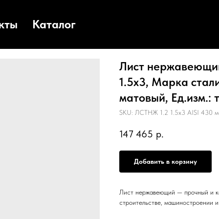
кты
Каталог
Лист нержавеющий 
1.5х3, Марка стали
матовый, Ед.изм.: 
SKU:
ЛСТНЖ 1.2 1.5х3 AISI 430 м
147 465
р.
Добавить в корзину
Лист нержавеющий — прочный и к
строительстве, машиностроении 