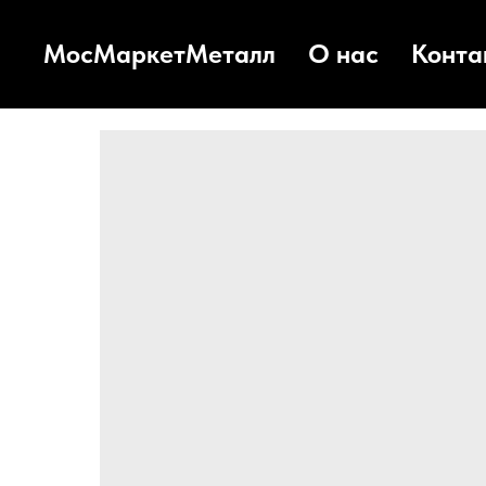
МосМаркетМеталл
О нас
Конта