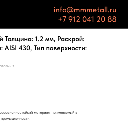
info@mmmetall.ru
+7 912 041 20 88
Толщина: 1.2 мм, Раскрой:
: AISI 430, Тип поверхности:
т
атовый т
оррозионностойкий материал, применяемый в
и промышленности.