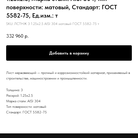
поверхности: матовый, Стандарт: ГОСТ
5582-75, Ед.изм.: т
SKU:
ЛСТНЖ 3 1.25х2.5 AISI 304 матовый ГОСТ 5582-75 т
332 960
р.
Добавить в корзину
Лист нержавеющий — прочный и коррозионностойкий материал, применяемый в
строительстве, машиностроении и промышленности.
Толщина: 3
Раскрой: 1.25х2.5
Марка стали: AISI 304
Тип поверхности: матовый
Стандарт: ГОСТ 5582-75