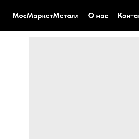
МосМаркетМеталл
О нас
Конта