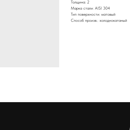
Толщина: 2
Марка стали: AISI 304
Тип поверхности: матовый
Способ произв.: холоднокатаный