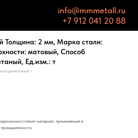
info@mmmetall.ru
+7 912 041 20 88
 Толщина: 2 мм, Марка стали:
ерхности: матовый, Способ
таный, Ед.изм.: т
холоднокатаный т
оррозионностойкий материал, применяемый в
и промышленности.