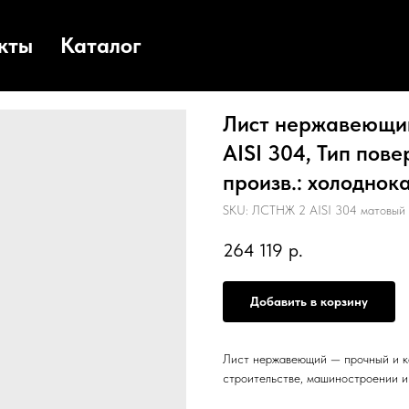
кты
Каталог
Лист нержавеющий
AISI 304, Тип пов
произв.: холоднока
SKU:
ЛСТНЖ 2 AISI 304 матовый 
264 119
р.
Добавить в корзину
Лист нержавеющий — прочный и к
строительстве, машиностроении 