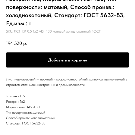
поверхности: матовый, Способ произв.:
холоднокатаный, Стандарт: ГОСТ 5632-83,
Ед.изм.: т
SKU:
ЛСТНЖ 0.5 1х2 AISI 430 матовый холоднокатаный ГОСТ
194 520
р.
Добавить в корзину
Лист нержавеющий — прочный и коррозионностойкий материал, применяемый в
строительстве, машиностроении и промышленности.
Толщина: 0.5
Раскрой: 1х2
Марка стали: AISI 430
Тип поверхности: матовый
Способ произв.: холоднокатаный
Стандарт: ГОСТ 5632-83