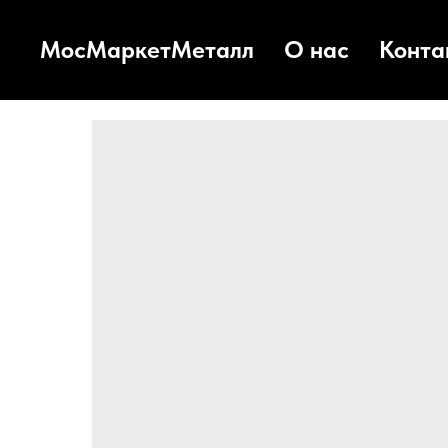
МосМаркетМеталл
О нас
Конта