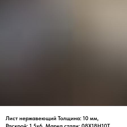
Лист нержавеющий Толщина: 10 мм,
Раскрой: 1.5х6, Марка стали: 08Х18Н10Т,