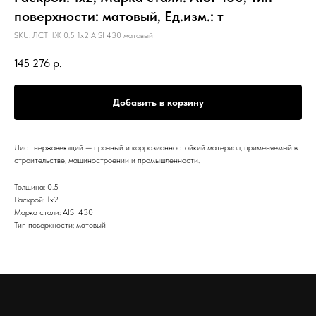
поверхности: матовый, Ед.изм.: т
SKU:
ЛСТНЖ 0.5 1х2 AISI 430 матовый т
145 276
р.
Добавить в корзину
Лист нержавеющий — прочный и коррозионностойкий материал, применяемый в
строительстве, машиностроении и промышленности.
Толщина: 0.5
Раскрой: 1х2
Марка стали: AISI 430
Тип поверхности: матовый