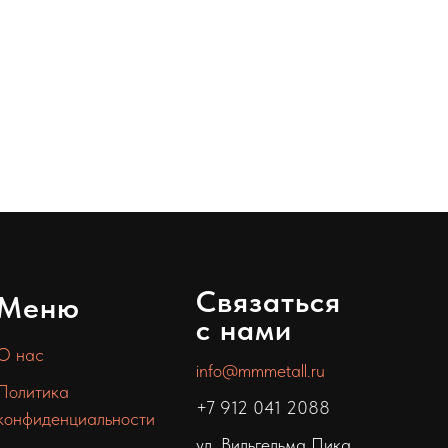
Связаться
Меню
с нами
О нас
info@mmmetall.ru
Политика
+7 912 041 2088
конфиденциальности
ул. Вильгельма Пика,