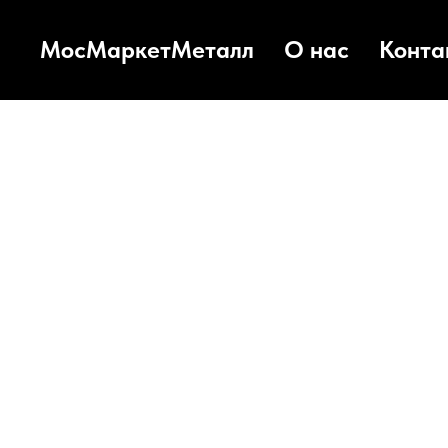
МосМаркетМеталл
О нас
Конта