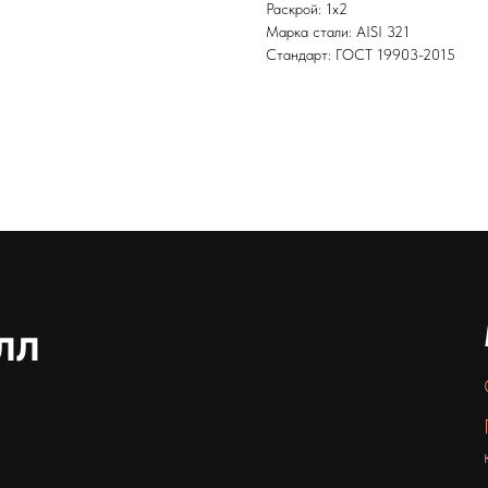
Раскрой: 1х2
Марка стали: AISI 321
Стандарт: ГОСТ 19903-2015
лл