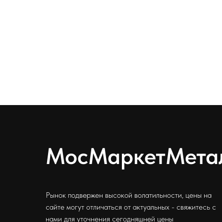
МосМаркетМета
Рынок подвержен высокой волатильности, цены на
сайте могут отличаться от актуальных - свяжитесь с
нами для уточнения сегодняшней цены