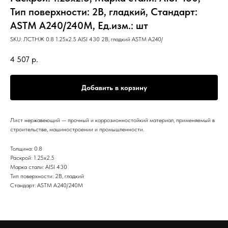
Тип поверхности: 2B, гладкий, Стандарт:
ASTM А240/240М, Ед.изм.: шт
SKU:
ЛСТНЖ 0.8 1.25х2.5 AISI 430 2B, гладкий ASTM А240/
4 507
р.
Добавить в корзину
Лист нержавеющий — прочный и коррозионностойкий материал, применяемый в
строительстве, машиностроении и промышленности.
Толщина: 0.8
Раскрой: 1.25х2.5
Марка стали: AISI 430
Тип поверхности: 2B, гладкий
Стандарт: ASTM А240/240М