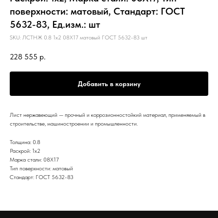
поверхности: матовый, Стандарт: ГОСТ
5632-83, Ед.изм.: шт
SKU:
ЛСТНЖ 0.8 1х2 08Х17 матовый ГОСТ 5632-83 шт
228 555
р.
Добавить в корзину
Лист нержавеющий — прочный и коррозионностойкий материал, применяемый в
строительстве, машиностроении и промышленности.
Толщина: 0.8
Раскрой: 1х2
Марка стали: 08Х17
Тип поверхности: матовый
Стандарт: ГОСТ 5632-83