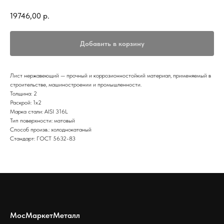
19746,00
р.
Добавить в корзину
Лист нержавеющий — прочный и коррозионностойкий материал, применяемый в
строительстве, машиностроении и промышленности.
Толщина: 2
Раскрой: 1х2
Марка стали: AISI 316L
Тип поверхности: матовый
Способ произв.: холоднокатаный
Стандарт: ГОСТ 5632-83
МосМаркетМеталл