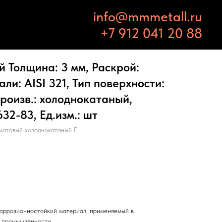
info@mmmetall.ru
+7 912 041 20 88
 Толщина: 3 мм, Раскрой:
али: AISI 321, Тип поверхности:
роизв.: холоднокатаный,
32-83, Ед.изм.: шт
матовый холоднокатаный Г
оррозионностойкий материал, применяемый в
и промышленности.