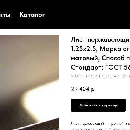
кты
Каталог
Лист нержавеющий
1.25х2.5, Марка ст
матовый, Способ п
Стандарт: ГОСТ 56
SKU:
ЛСТНЖ 3 1.25х2.5 AISI 321 
29 404
р.
Добавить в корзину
Лист нержавеющий — прочный и к
строительстве, машиностроении 