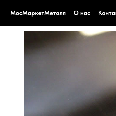
МосМаркетМеталл
О нас
Конта