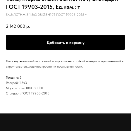
ГОСТ 19903-2015, Ед.изм.: т
SKU:
ЛСТНЖ 3 1.5х3 08Х18Н10Т ГОСТ 19903-2015 т
2 142 000
р.
Добавить в корзину
Лист нержавеющий — прочный и коррозионностойкий материал, применяемый в
строительстве, машиностроении и промышленности.
Толщина: 3
Раскрой: 1.5х3
Марка стали: 08Х18Н10Т
Стандарт: ГОСТ 19903-2015