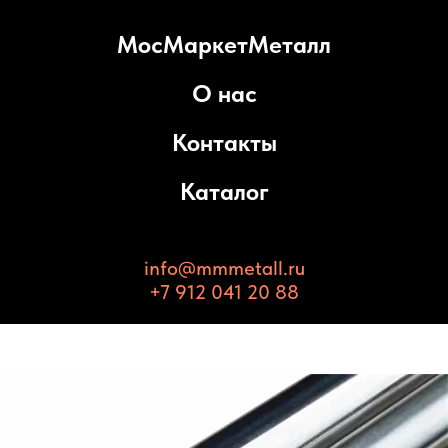
МосМаркетМеталл
О нас
Контакты
Каталог
info@mmmetall.ru
+7 912 041 20 88