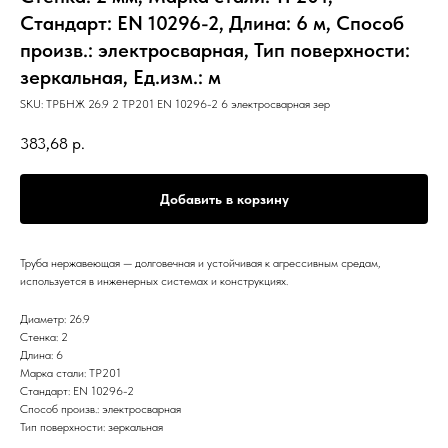
Стандарт: EN 10296-2, Длина: 6 м, Способ
произв.: электросварная, Тип поверхности:
зеркальная, Ед.изм.: м
SKU:
ТРБНЖ 26.9 2 TP201 EN 10296-2 6 электросварная зер
383,68
р.
Добавить в корзину
Труба нержавеющая — долговечная и устойчивая к агрессивным средам,
используется в инженерных системах и конструкциях.
Диаметр: 26.9
Стенка: 2
Длина: 6
Марка стали: TP201
Стандарт: EN 10296-2
Способ произв.: электросварная
Тип поверхности: зеркальная