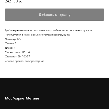
2421,00
р.
Добавить в корзину
Труба нержавеющая — долговечная и устойчивая к агрессивным средам,
используется в инженерных системах и конструкциях.
Диаметр: 129
Стенка: 2
Длина: 4
Марка стали: TP304
Стандарт: EN 10357
Способ произв.: электросварная
МосМаркетМеталл