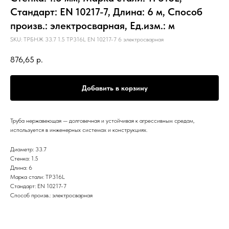
Стандарт: EN 10217-7, Длина: 6 м, Способ
произв.: электросварная, Ед.изм.: м
SKU:
ТРБНЖ 33.7 1.5 TP316L EN 10217-7 6 электросварная
876,65
р.
Добавить в корзину
Труба нержавеющая — долговечная и устойчивая к агрессивным средам,
используется в инженерных системах и конструкциях.
Диаметр: 33.7
Стенка: 1.5
Длина: 6
Марка стали: TP316L
Стандарт: EN 10217-7
Способ произв.: электросварная