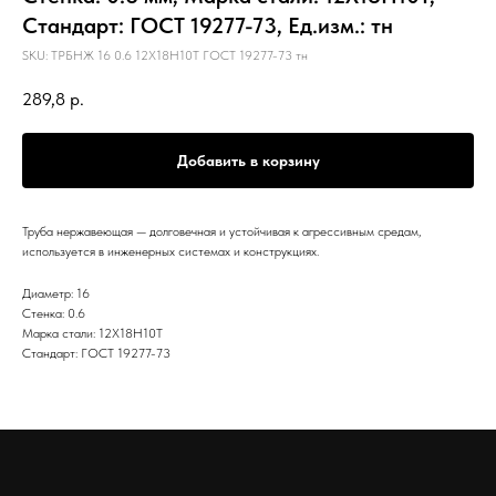
Стандарт: ГОСТ 19277-73, Ед.изм.: тн
SKU:
ТРБНЖ 16 0.6 12Х18Н10Т ГОСТ 19277-73 тн
289,8
р.
Добавить в корзину
Труба нержавеющая — долговечная и устойчивая к агрессивным средам,
используется в инженерных системах и конструкциях.
Диаметр: 16
Стенка: 0.6
Марка стали: 12Х18Н10Т
Стандарт: ГОСТ 19277-73