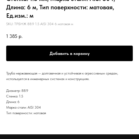
Длина: 6 м, Тип поверхности: матовая,
Ед.изм.: м
SKU:
ТРБНЖ 88.9 1.5 AISI 304 6 матовая м
1 385
р.
Добавить в корзину
Труба нержавеющая — долговечная и устойчивая к агрессивным средам,
используется в инженерных системах и конструкциях.
Диаметр: 88.9
Стенка: 1.5
Длина: 6
Марка стали: AISI 304
Тип поверхности: матовая