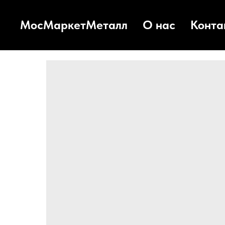
МосМаркетМеталл
О нас
Конта