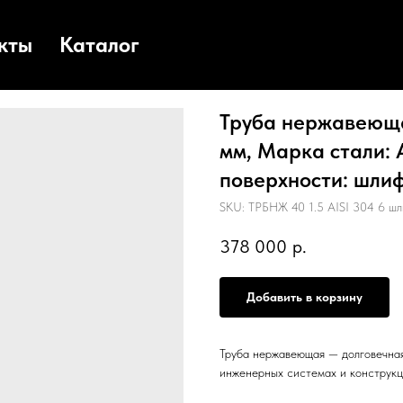
кты
Каталог
Труба нержавеющая
мм, Марка стали: A
поверхности: шлиф
SKU:
ТРБНЖ 40 1.5 AISI 304 6 шл
378 000
р.
Добавить в корзину
Труба нержавеющая — долговечная
инженерных системах и конструкц