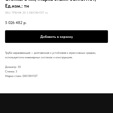
Ед.изм.: тн
SKU:
ТРБНЖ 30 3 08Х18Н10Т тн
5 026 482
р.
Добавить в корзину
Труба нержавеющая — долговечная и устойчивая к агрессивным средам,
используется в инженерных системах и конструкциях.
Диаметр: 30
Стенка: 3
Марка стали: 08Х18Н10Т