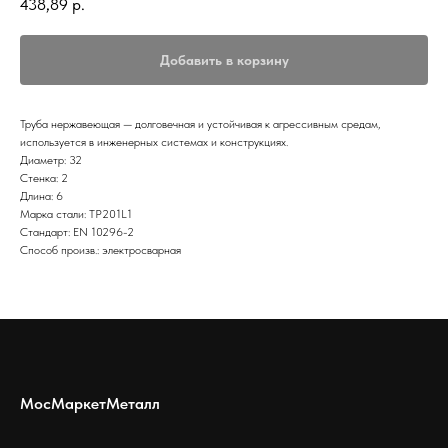
438,89
р.
Добавить в корзину
Труба нержавеющая — долговечная и устойчивая к агрессивным средам,
используется в инженерных системах и конструкциях.
Диаметр: 32
Стенка: 2
Длина: 6
Марка стали: TP201L1
Стандарт: EN 10296-2
Способ произв.: электросварная
МосМаркетМеталл