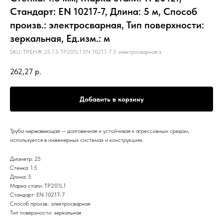
Стандарт: EN 10217-7, Длина: 5 м, Способ
произв.: электросварная, Тип поверхности:
зеркальная, Ед.изм.: м
SKU:
ТРБНЖ 25 1.5 TP201L1 EN 10217-7 5 электросварная з
262,27
р.
Добавить в корзину
Труба нержавеющая — долговечная и устойчивая к агрессивным средам,
используется в инженерных системах и конструкциях.
Диаметр: 25
Стенка: 1.5
Длина: 5
Марка стали: TP201L1
Стандарт: EN 10217-7
Способ произв.: электросварная
Тип поверхности: зеркальная