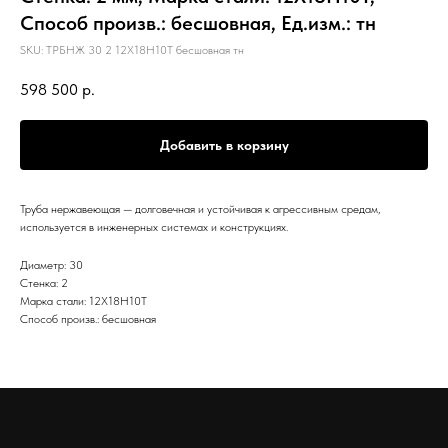
Способ произв.: бесшовная, Ед.изм.: тн
SKU:
ТРБНЖ 30 2 12Х18Н10Т бесшовная тн
598 500
р.
Добавить в корзину
Труба нержавеющая — долговечная и устойчивая к агрессивным средам,
используется в инженерных системах и конструкциях.
Диаметр: 30
Стенка: 2
Марка стали: 12Х18Н10Т
Способ произв.: бесшовная