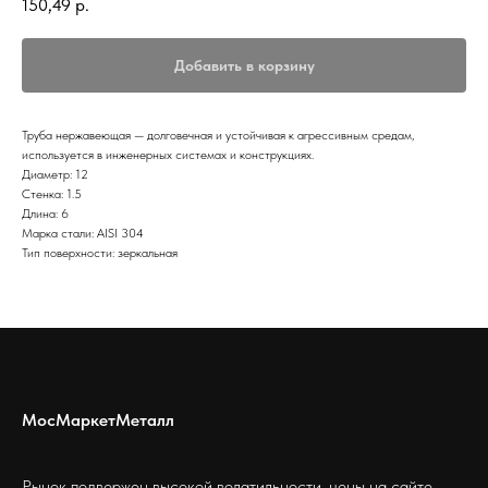
150,49
р.
Добавить в корзину
Труба нержавеющая — долговечная и устойчивая к агрессивным средам,
используется в инженерных системах и конструкциях.
Диаметр: 12
Стенка: 1.5
Длина: 6
Марка стали: AISI 304
Тип поверхности: зеркальная
МосМаркетМеталл
Рынок подвержен высокой волатильности, цены на сайте