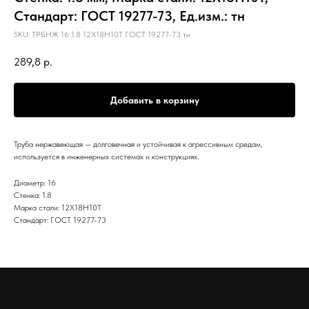
Стандарт: ГОСТ 19277-73, Ед.изм.: тн
SKU:
ТРБНЖ 16 1.8 12Х18Н10Т ГОСТ 19277-73 тн
289,8
р.
Добавить в корзину
Труба нержавеющая — долговечная и устойчивая к агрессивным средам,
используется в инженерных системах и конструкциях.
Диаметр: 16
Стенка: 1.8
Марка стали: 12Х18Н10Т
Стандарт: ГОСТ 19277-73