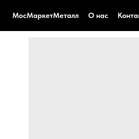
МосМаркетМеталл
О нас
Конта