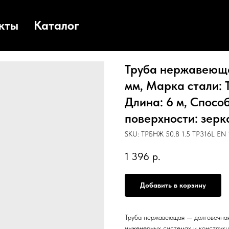
кты
Каталог
Труба нержавеющая
мм, Марка стали: T
Длина: 6 м, Способ
поверхности: зерка
SKU:
ТРБНЖ 50.8 1.5 TP316L EN 1
1 396
р.
Добавить в корзину
Труба нержавеющая — долговечная
инженерных системах и конструкц