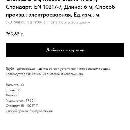
Стандарт: EN 10217-7, Длина: 6 м, Способ
произв.: электросварная, Ед.изм.: м
SKU:
ТРБНЖ 40 2 TP304 EN 10217-7 6 электросварная м
763,68
р.
Добавить в корзину
Труба нержавеющая — долговечная и устойчивая к агрессивным средам,
используется в инженерных системах и конструкциях.
Диаметр: 40
Стенка: 2
Длина: 6
Марка стали: TP304
Стандарт: EN 10217-7
Способ произв.: электросварная