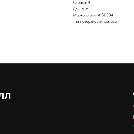
Стенка: 4
Длина: 6
Марка стали: AISI 304
Тип поверхности: матовая
лл