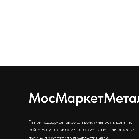
МосМаркетМета
Рынок подвержен высокой волатильности, цены на
сайте могут отличаться от актуальных - свяжитесь с
нами для уточнения сегодняшней цены