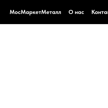
МосМаркетМеталл
О нас
Конта