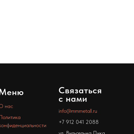
Связаться
Меню
с нами
О нас
info@mmmetall.ru
Политика
+7 912 041 2088
конфиденциальности
ул. Вильгельма Пика,