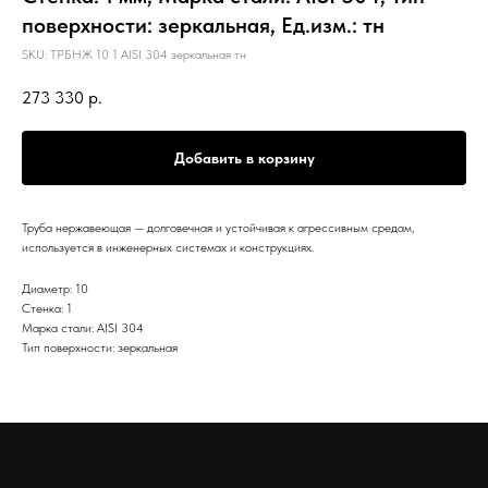
поверхности: зеркальная, Ед.изм.: тн
SKU:
ТРБНЖ 10 1 AISI 304 зеркальная тн
273 330
р.
Добавить в корзину
Труба нержавеющая — долговечная и устойчивая к агрессивным средам,
используется в инженерных системах и конструкциях.
Диаметр: 10
Стенка: 1
Марка стали: AISI 304
Тип поверхности: зеркальная