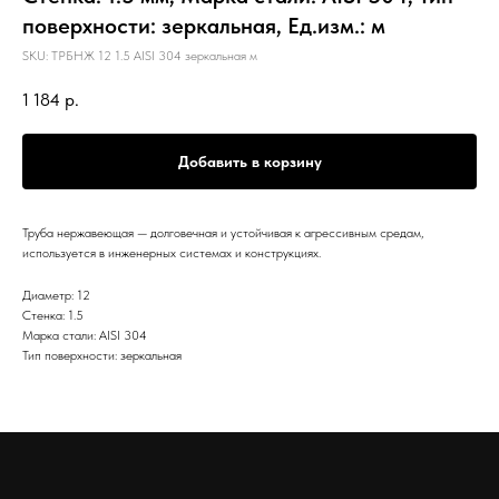
поверхности: зеркальная, Ед.изм.: м
SKU:
ТРБНЖ 12 1.5 AISI 304 зеркальная м
1 184
р.
Добавить в корзину
Труба нержавеющая — долговечная и устойчивая к агрессивным средам,
используется в инженерных системах и конструкциях.
Диаметр: 12
Стенка: 1.5
Марка стали: AISI 304
Тип поверхности: зеркальная