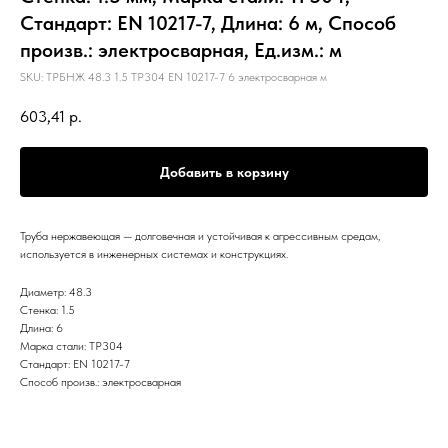
Стандарт: EN 10217-7, Длина: 6 м, Способ
произв.: электросварная, Ед.изм.: м
SKU:
ТРБНЖ 48.3 1.5 TP304 EN 10217-7 6 электросварная м
603,41
р.
Добавить в корзину
Труба нержавеющая — долговечная и устойчивая к агрессивным средам,
используется в инженерных системах и конструкциях.
Диаметр: 48.3
Стенка: 1.5
Длина: 6
Марка стали: TP304
Стандарт: EN 10217-7
Способ произв.: электросварная