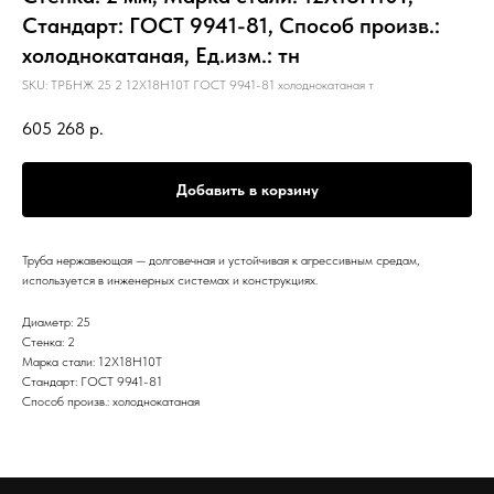
Стандарт: ГОСТ 9941-81, Способ произв.:
холоднокатаная, Ед.изм.: тн
SKU:
ТРБНЖ 25 2 12Х18Н10Т ГОСТ 9941-81 холоднокатаная т
605 268
р.
Добавить в корзину
Труба нержавеющая — долговечная и устойчивая к агрессивным средам,
используется в инженерных системах и конструкциях.
Диаметр: 25
Стенка: 2
Марка стали: 12Х18Н10Т
Стандарт: ГОСТ 9941-81
Способ произв.: холоднокатаная