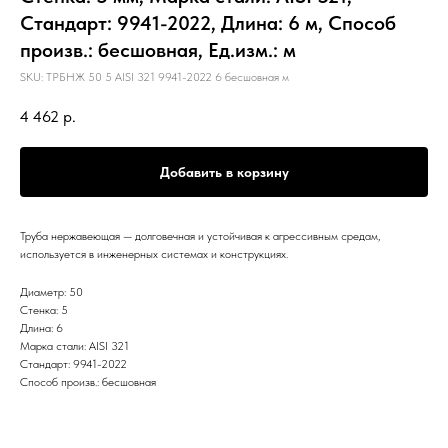
Стандарт: 9941-2022, Длина: 6 м, Способ
произв.: бесшовная, Ед.изм.: м
SKU:
ТРБНЖ 50 5 AISI 321 9941-2022 6 бесшовная м
4 462
р.
Добавить в корзину
Труба нержавеющая — долговечная и устойчивая к агрессивным средам,
используется в инженерных системах и конструкциях.
Диаметр: 50
Стенка: 5
Длина: 6
Марка стали: AISI 321
Стандарт: 9941-2022
Способ произв.: бесшовная