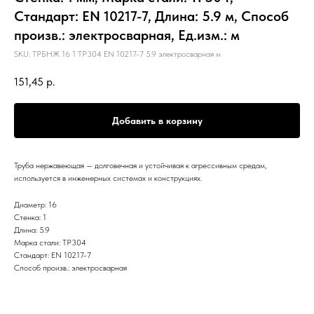
Стандарт: EN 10217-7, Длина: 5.9 м, Способ
произв.: электросварная, Ед.изм.: м
SKU:
ТРБНЖ 16 1 TP304 EN 10217-7 5.9 электросварная м
151,45
р.
Добавить в корзину
Труба нержавеющая — долговечная и устойчивая к агрессивным средам,
используется в инженерных системах и конструкциях.
Диаметр: 16
Стенка: 1
Длина: 5.9
Марка стали: TP304
Стандарт: EN 10217-7
Способ произв.: электросварная