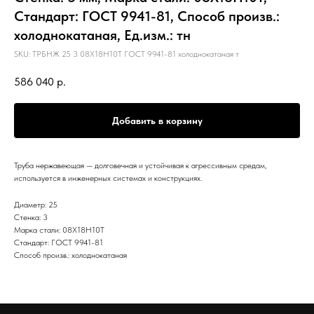
Стандарт: ГОСТ 9941-81, Способ произв.:
холоднокатаная, Ед.изм.: тн
SKU:
ТРБНЖ 25 3 08Х18Н10Т ГОСТ 9941-81 холоднокатаная т
586 040
р.
Добавить в корзину
Труба нержавеющая — долговечная и устойчивая к агрессивным средам,
используется в инженерных системах и конструкциях.
Диаметр: 25
Стенка: 3
Марка стали: 08Х18Н10Т
Стандарт: ГОСТ 9941-81
Способ произв.: холоднокатаная