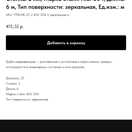
6 м, Тип поверхности: зеркальная, Ед.изм.: м
SKU:
ТРБНЖ 25 2 AISI 304 6 зеркальная м
415,32
р.
Добавить в корзину
Труба нержавеющая — долговечная и устойчивая к агрессивным средам,
используется в инженерных системах и конструкциях.
Диаметр: 25
Стенка: 2
Длина: 6
Марка стали: AISI 304
Тип поверхности: зеркальная