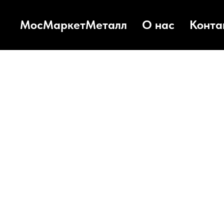
МосМаркетМеталл
О нас
Конта