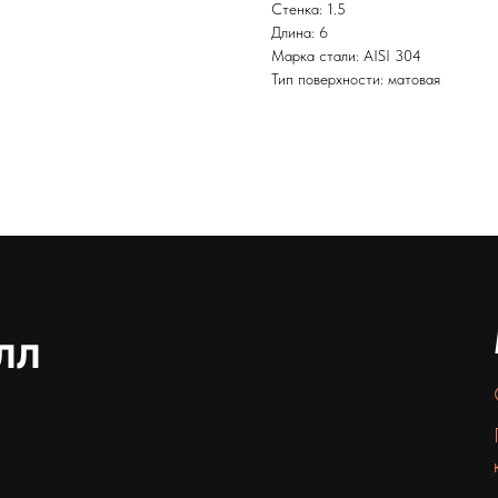
Стенка: 1.5
Длина: 6
Марка стали: AISI 304
Тип поверхности: матовая
лл