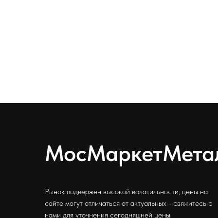
МосМаркетМета
Рынок подвержен высокой волатильности, цены на
сайте могут отличаться от актуальных - свяжитесь с
нами для уточнения сегодняшней цены