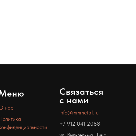
Связаться
Меню
с нами
О нас
info@mmmetall.ru
Политика
+7 912 041 2088
конфиденциальности
ул. Вильгельма Пика,