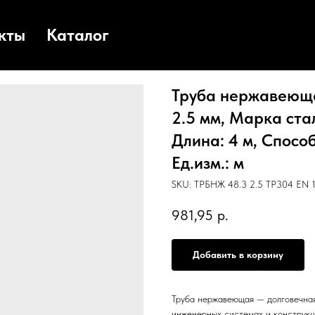
кты
Каталог
Труба нержавеюща
2.5 мм, Марка стал
Длина: 4 м, Спосо
Ед.изм.: м
SKU:
ТРБНЖ 48.3 2.5 TP304 EN 1
981,95
р.
Добавить в корзину
Труба нержавеющая — долговечная
инженерных системах и конструкц