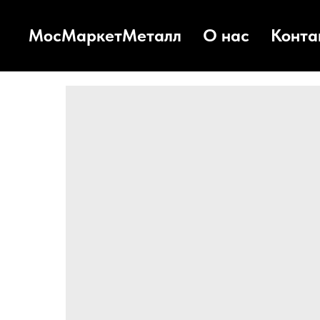
МосМаркетМеталл
О нас
Конта