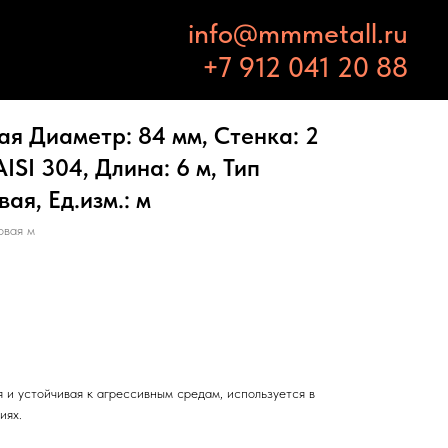
info@mmmetall.ru
+7 912 041 20 88
я Диаметр: 84 мм, Стенка: 2
ISI 304, Длина: 6 м, Тип
ая, Ед.изм.: м
овая м
 и устойчивая к агрессивным средам, используется в
иях.