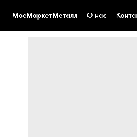
МосМаркетМеталл
О нас
Конта