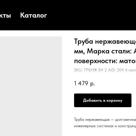
кты
Каталог
Труба нержавеюща
мм, Марка стали: A
поверхности: матов
SKU:
ТРБНЖ 84 2 AISI 304 6 мат
1 479
р.
Добавить в корзину
Труба нержавеющая — долговечная
инженерных системах и конструкц