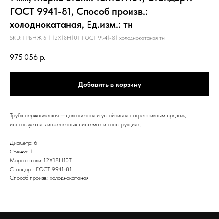
ГОСТ 9941-81, Способ произв.:
холоднокатаная, Ед.изм.: тн
SKU:
ТРБНЖ 6 1 12Х18Н10Т ГОСТ 9941-81 холоднокатаная тн
975 056
р.
Добавить в корзину
Труба нержавеющая — долговечная и устойчивая к агрессивным средам,
используется в инженерных системах и конструкциях.
Диаметр: 6
Стенка: 1
Марка стали: 12Х18Н10Т
Стандарт: ГОСТ 9941-81
Способ произв.: холоднокатаная