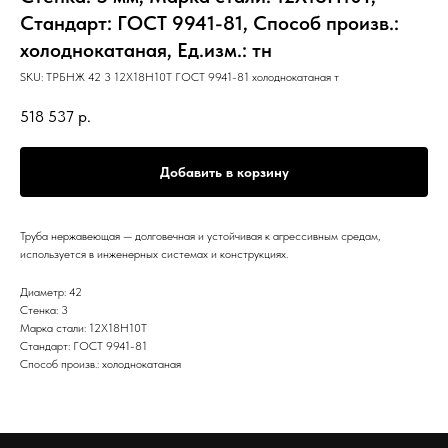
Стандарт: ГОСТ 9941-81, Способ произв.:
холоднокатаная, Ед.изм.: тн
SKU:
ТРБНЖ 42 3 12Х18Н10Т ГОСТ 9941-81 холоднокатаная т
518 537
р.
Добавить в корзину
Труба нержавеющая — долговечная и устойчивая к агрессивным средам,
используется в инженерных системах и конструкциях.
Диаметр: 42
Стенка: 3
Марка стали: 12Х18Н10Т
Стандарт: ГОСТ 9941-81
Способ произв.: холоднокатаная