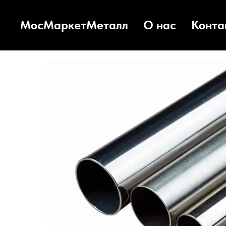
МосМаркетМеталл
О нас
Конта