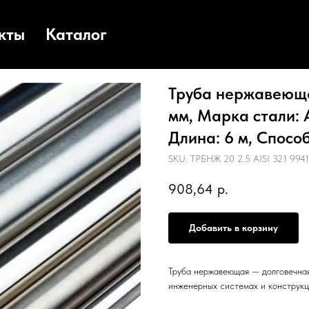
кты
Каталог
Труба нержавеюща
мм, Марка стали: A
Длина: 6 м, Способ
SKU:
ТРБНЖ 20 2.5 AISI 321 9941
908,64
р.
Добавить в корзину
Труба нержавеющая — долговечная
инженерных системах и конструкц