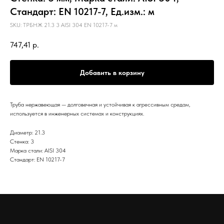
Стандарт: EN 10217-7, Ед.изм.: м
SKU:
ТРБНЖ 21.3 3 AISI 304 EN 10217-7 м
747,41
р.
Добавить в корзину
Труба нержавеющая — долговечная и устойчивая к агрессивным средам,
используется в инженерных системах и конструкциях.
Диаметр: 21.3
Стенка: 3
Марка стали: AISI 304
Стандарт: EN 10217-7