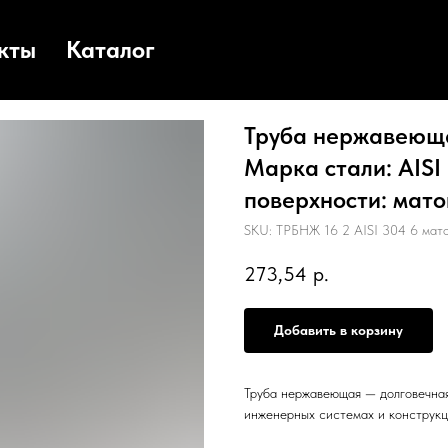
кты
Каталог
Труба нержавеющая
Марка стали: AISI 
поверхности: матов
SKU:
ТРБНЖ 16 2 AISI 304 6 мато
273,54
р.
Добавить в корзину
Труба нержавеющая — долговечная
инженерных системах и конструкц