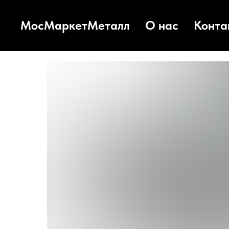
МосМаркетМеталл
О нас
Конта